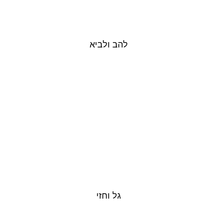
להב ולביא
גל וחזי