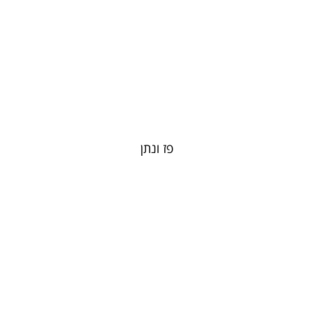
פז ונתן