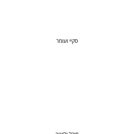
סקיי ועומר
מיכל וליאור